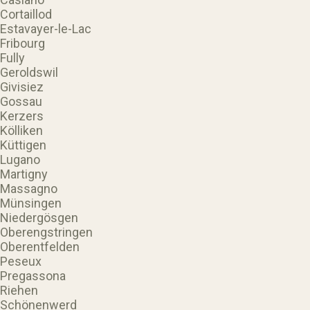
Cortaillod
Estavayer-le-Lac
Fribourg
Fully
Geroldswil
Givisiez
Gossau
Kerzers
Kölliken
Küttigen
Lugano
Martigny
Massagno
Münsingen
Niedergösgen
Oberengstringen
Oberentfelden
Peseux
Pregassona
Riehen
Schönenwerd