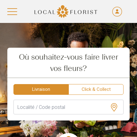
Fra
De
Aller au contenu
Eng
Ita
Où souhaitez-vous faire livrer
vos fleurs?
Livraison
Click & Collect