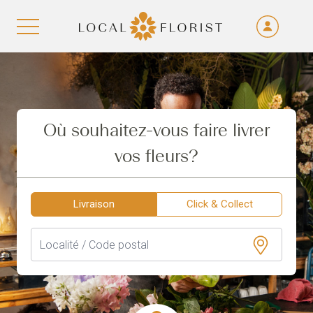
Fra
De
Aller au contenu
Eng
Ita
Où souhaitez-vous faire livrer
vos fleurs?
Livraison
Click & Collect