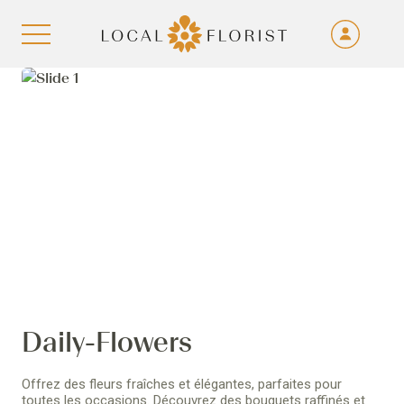
Fra
De
Aller au contenu
Eng
Ita
1
2
3
4
Daily-Flowers
Offrez des fleurs fraîches et élégantes, parfaites pour
toutes les occasions. Découvrez des bouquets raffinés et