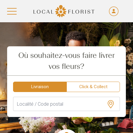
Fra
De
Aller au contenu
Eng
Ita
Où souhaitez-vous faire livrer
vos fleurs?
Livraison
Click & Collect