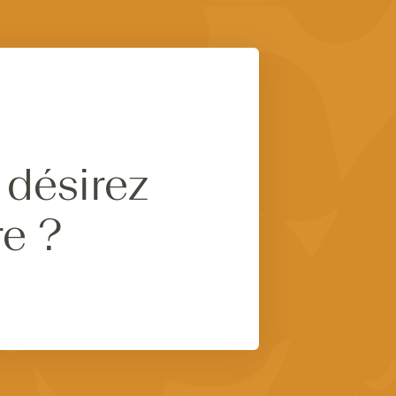
 désirez
re ?