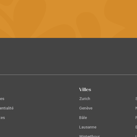
Villes
les
Zurich
entialité
Genève
tes
Bâle
Lausanne
Winterthour