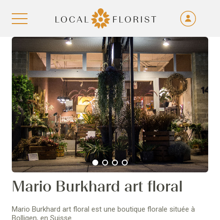
Fra
De
Aller au contenu
Eng
Ita
1
2
3
4
Mario Burkhard art floral
Mario Burkhard art floral est une boutique florale située à
Bolligen, en Suisse.