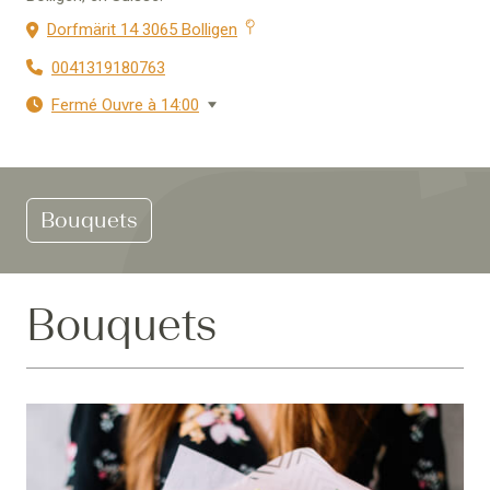
Dorfmärit 14 3065 Bolligen
0041319180763
Fermé Ouvre à 14:00
Bouquets
Bouquets