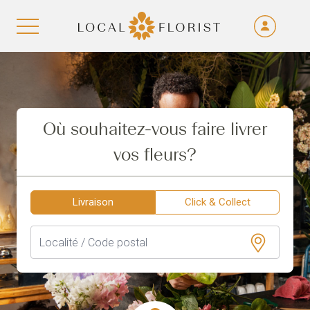
Fra
De
Aller au contenu
Eng
Ita
Où souhaitez-vous faire livrer
vos fleurs?
Livraison
Click & Collect