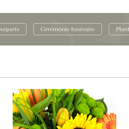
uquets
Cérémonie funéraire
Plan