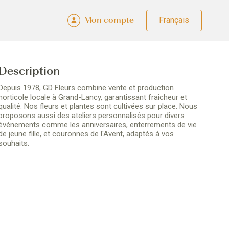
Mon compte
Fra
Deu
Eng
Ital
Description
Depuis 1978, GD Fleurs combine vente et production
horticole locale à Grand-Lancy, garantissant fraîcheur et
qualité. Nos fleurs et plantes sont cultivées sur place. Nous
proposons aussi des ateliers personnalisés pour divers
événements comme les anniversaires, enterrements de vie
de jeune fille, et couronnes de l'Avent, adaptés à vos
souhaits.