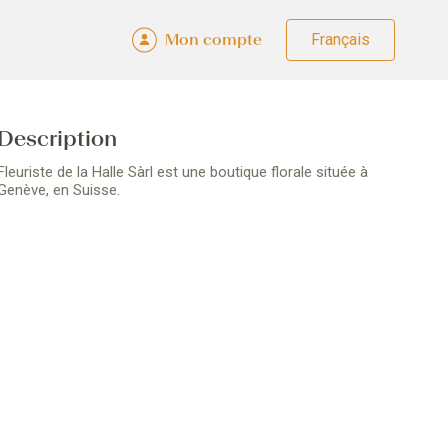
Mon compte
Fra
Deu
Eng
Ital
Description
Fleuriste de la Halle Sàrl est une boutique florale située à
Genève, en Suisse.