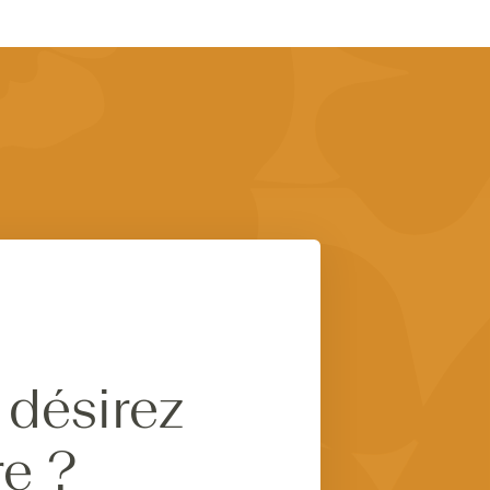
 désirez
re ?