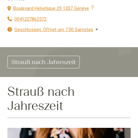
Boulevard Helvetique 29 1207 Genève
0041227862572
Geschlossen. Öffnet um 7:00 Samstag
Strauß nach Jahreszeit
Strauß nach
Jahreszeit