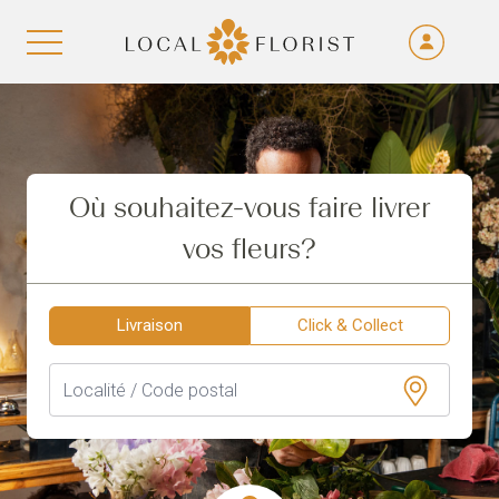
Fra
De
Aller au contenu
Eng
Ita
Où souhaitez-vous faire livrer
vos fleurs?
Livraison
Click & Collect