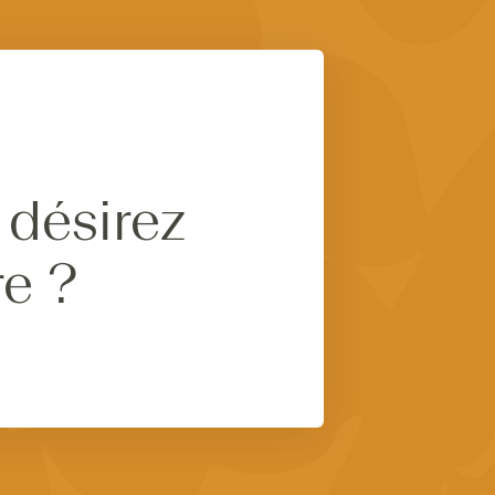
 désirez
re ?