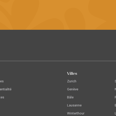
Villes
les
Zurich
entialité
Genève
tes
Bâle
Lausanne
Winterthour