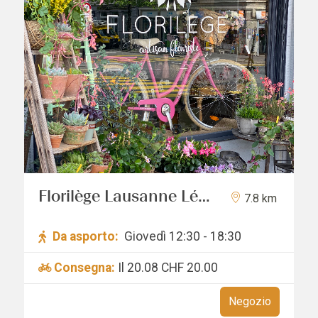
Florilège Lausanne Léa
7.8 km
Vuille
Da asporto:
Giovedì 12:30 - 18:30
Consegna:
Il 20.08
CHF 20.00
Negozio