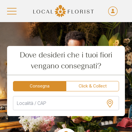
Fra
De
Aller au contenu
Eng
Ita
Dove desideri che i tuoi fiori
vengano consegnati?
Consegna
Click & Collect