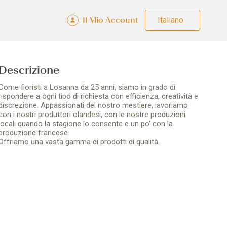
Il Mio Account
Fra
Deu
Eng
Ital
Descrizione
Come fioristi a Losanna da 25 anni, siamo in grado di
rispondere a ogni tipo di richiesta con efficienza, creatività e
discrezione. Appassionati del nostro mestiere, lavoriamo
con i nostri produttori olandesi, con le nostre produzioni
locali quando la stagione lo consente e un po' con la
produzione francese.
Offriamo una vasta gamma di prodotti di qualità.