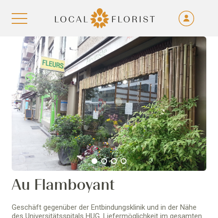
Fra
De
Aller au contenu
Eng
Ita
1
2
3
4
Au Flamboyant
Geschäft gegenüber der Entbindungsklinik und in der Nähe
des Universitätsspitals HUG. Liefermöglichkeit im gesamten