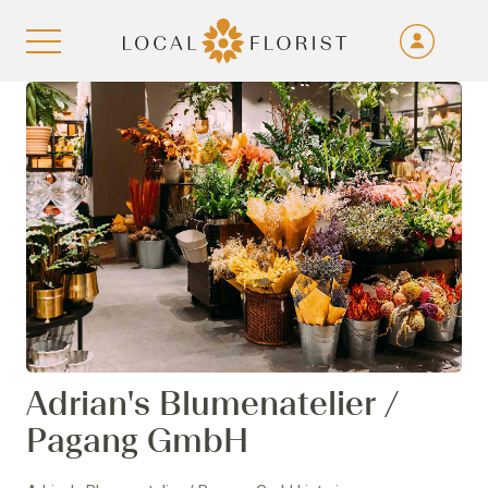
Fra
De
Aller au contenu
Eng
Ita
Adrian's Blumenatelier /
Pagang GmbH