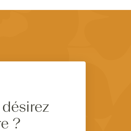
 désirez
re ?