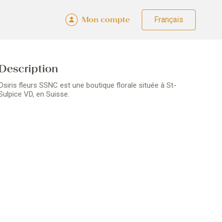
Mon compte
Fra
Deu
Eng
Ital
Description
Osiris fleurs SSNC est une boutique florale située à St-
Sulpice VD, en Suisse.