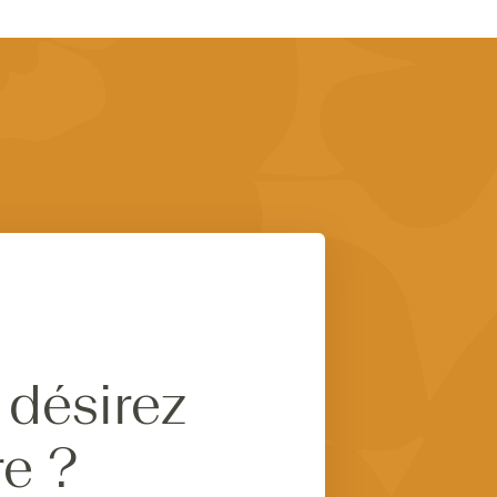
 désirez
re ?