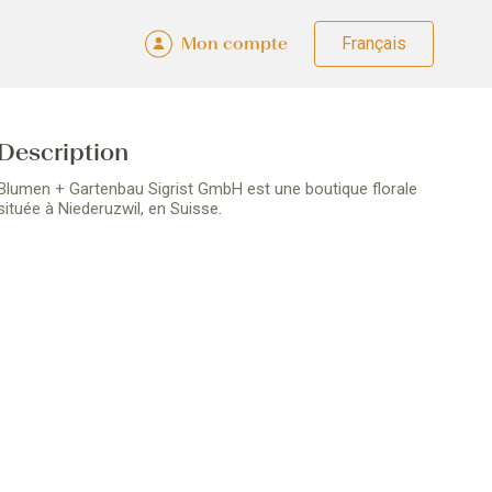
Mon compte
Fra
Deu
Eng
Ital
Description
Blumen + Gartenbau Sigrist GmbH est une boutique florale
située à Niederuzwil, en Suisse.