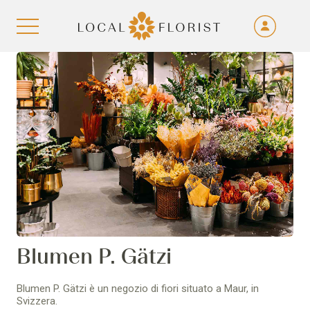
Fra
De
Aller au contenu
Eng
Ita
Blumen P. Gätzi
Blumen P. Gätzi è un negozio di fiori situato a Maur, in
Svizzera.