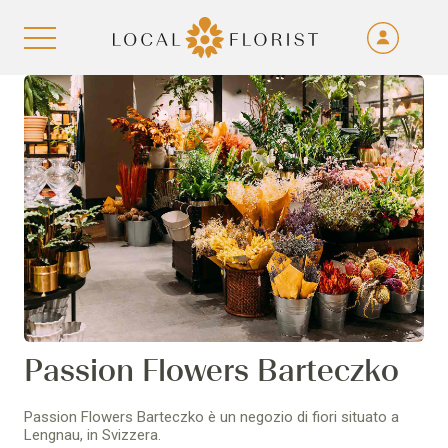
Fra
De
Aller au contenu
Eng
Ita
Passion Flowers Barteczko
Passion Flowers Barteczko è un negozio di fiori situato a
Lengnau, in Svizzera.