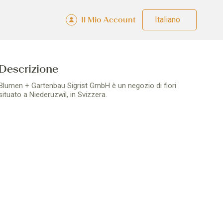
Il Mio Account
Fra
Deu
Eng
Ital
Descrizione
Blumen + Gartenbau Sigrist GmbH è un negozio di fiori
situato a Niederuzwil, in Svizzera.