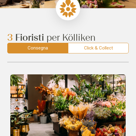
3
Fioristi
per Kölliken
Consegna
Click & Collect