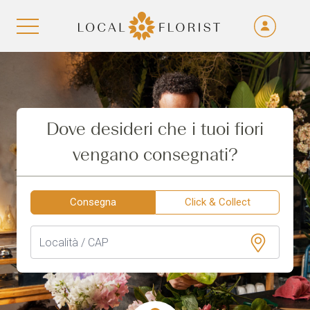
Fra
De
Aller au contenu
Eng
Ita
Dove desideri che i tuoi fiori
vengano consegnati?
Consegna
Click & Collect