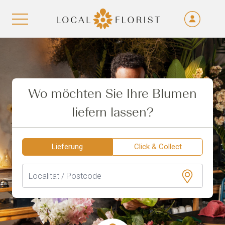
Fra
De
Aller au contenu
Eng
Ita
Wo möchten Sie Ihre Blumen
liefern lassen?
Lieferung
Click & Collect