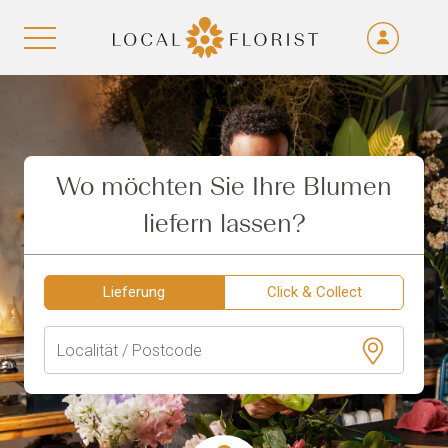
Fra
De
Aller au contenu
Eng
Ita
Wo möchten Sie Ihre Blumen
liefern lassen?
Lieferung
Click & Collect